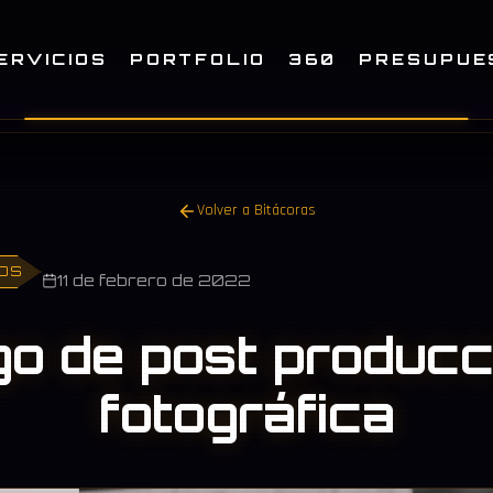
ERVICIOS
PORTFOLIO
360
PRESUPUE
Volver a Bitácoras
BOS
11 de febrero de 2022
go de post producc
fotográfica