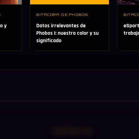
S
BITÁCORA DE PHOBOS
BITÁC
o y
Datos irrelevantes de
eSport
Phobos I: nuestro color y su
trabaj
significado