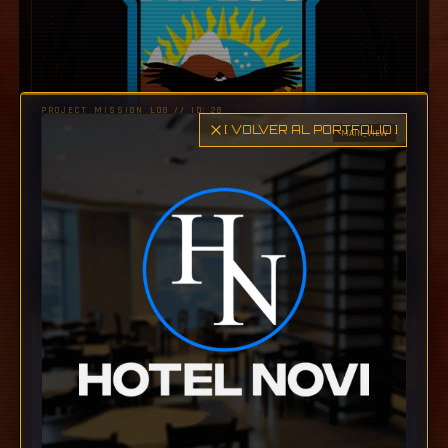
PROJECT_MISSION_LOG // ID:
28
[ VOLVER AL PORTFOLIO ]
MAIN_VIEW