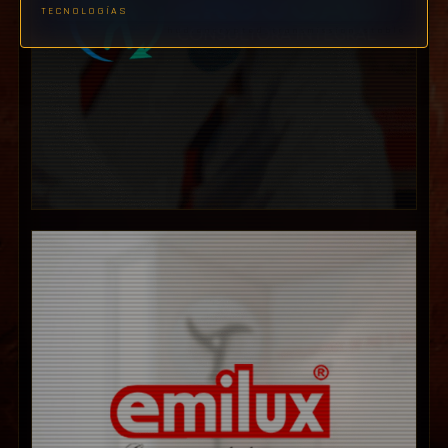
TECNOLOGÍAS
hud.encrypted_transmission_stable