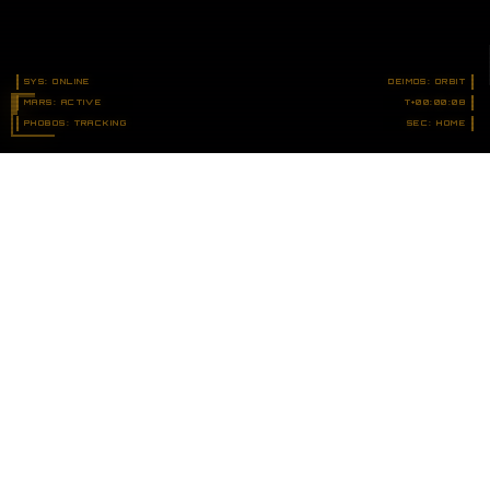
SYS: ONLINE
DEIMOS: ORBIT
MARS: ACTIVE
T+00:00:14
PHOBOS: TRACKING
SEC: HOME