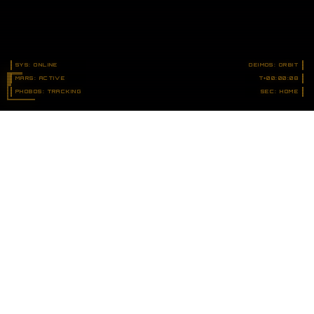
SYS: ONLINE
DEIMOS: ORBIT
MARS: ACTIVE
T+00:00:17
PHOBOS: TRACKING
SEC: HOME