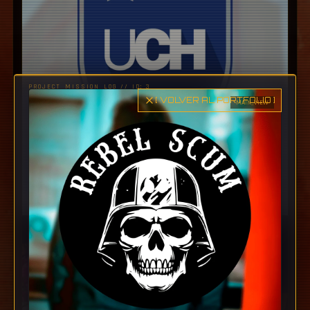
PROJECT_MISSION_LOG // ID:
3
[ VOLVER AL PORTFOLIO ]
MAIN_VIEW