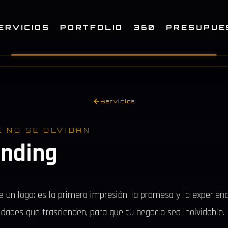
ERVICIOS
PORTFOLIO
360
PRESUPUE
Servicios
 NO SE OLVIDAN
nding
n logo: es la primera impresión, la promesa y la experienc
dades que trascienden, para que tu negocio sea inolvidable.