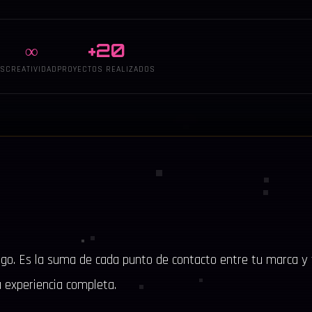
∞
+
20
OS
CREATIVIDAD
PROYECTOS REALIZADOS
ogo. Es la suma de cada punto de contacto entre tu marca y t
la experiencia completa.