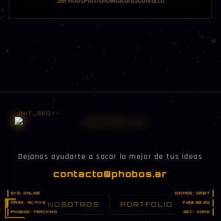
Servicios
Portfolio
Bitácoras
Contacto
Dejanos ayudarte a sacar lo mejor de tus ideas
contacto@phobos.ar
SYS: ONLINE
DEIMOS: ORBIT
MARS: ACTIVE
T+00:00:07
NOSOTROS
PORTFOLIO
PHOBOS: TRACKING
SEC: HOME